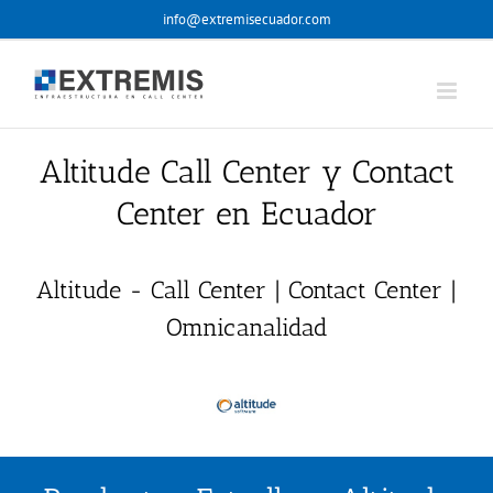
Skip
info@extremisecuador.com
to
content
Altitude Call Center y Contact
Center en Ecuador
Altitude - Call Center | Contact Center |
Omnicanalidad