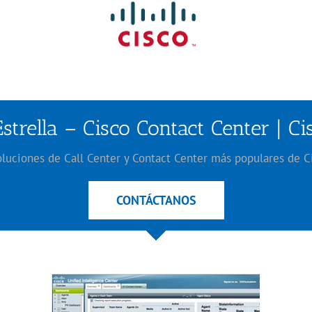
strella – Cisco Contact Center | C
luciones de Call Center y Contact Center más populares de C
CONTÁCTANOS