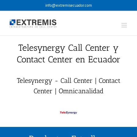
Skip
info@extremisecuador.com
to
content
Telesynergy Call Center y
Contact Center en Ecuador
Telesynergy - Call Center | Contact
Center | Omnicanalidad