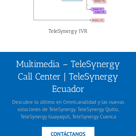
TeleSynergy IVR
Multimedia – TeleSynergy
Call Center | TeleSynergy
Ecuador
Descubre lo último en Omnicanalidad y las nuevas
soluciones de TeleSynergy. TeleSynergy Quito,
TeleSynergy Guayaquil, TeleSynergy Cuenca
CONTÁCTANOS