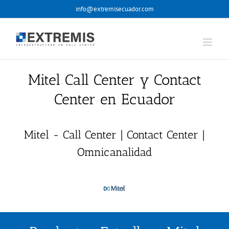
Skip
info@extremisecuador.com
to
content
Mitel Call Center y Contact
Center en Ecuador
Mitel - Call Center | Contact Center |
Omnicanalidad